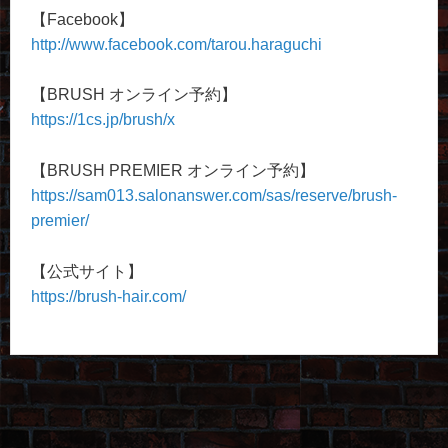
【Facebook】
http://www.facebook.com/tarou.haraguchi
【BRUSH オンライン予約】
https://1cs.jp/brush/x
【BRUSH PREMIER オンライン予約】
https://sam013.salonanswer.com/sas/reserve/brush-
premier/
【公式サイト】
https://brush-hair.com/