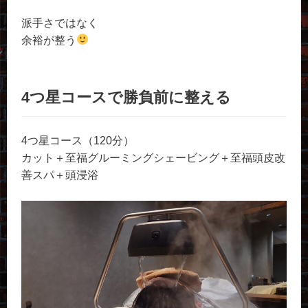
派手さではなく
余裕が整う
4つ星コースで勝負前に整える
4つ星コース（120分）
カット＋至福グルーミングシェービング＋至福頭皮改
善スパ＋頭浸浴