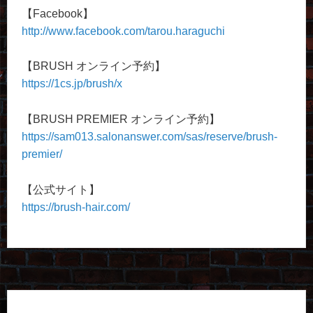
【Facebook】
http://www.facebook.com/tarou.haraguchi
【BRUSH オンライン予約】
https://1cs.jp/brush/x
【BRUSH PREMIER オンライン予約】
https://sam013.salonanswer.com/sas/reserve/brush-
premier/
【公式サイト】
https://brush-hair.com/