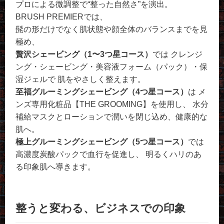
プロによる微調整で“整った自然さ”を演出。
BRUSH PREMIERでは、
髭の形だけでなく肌状態や顔全体のバランスまでを見
極め、
贅沢シェービング（1〜3つ星コース）
では クレンジ
ング・シェービング・美容液フォーム（パック）・保
湿ジェルで 肌をやさしく整えます。
至福グルーミングシェービング（4つ星コース）
は メ
ンズ専用化粧品【THE GROOMING】を使用し、 水分
補給マスクとローションで潤いを閉じ込め、健康的な
肌へ。
極上グルーミングシェービング（5つ星コース）
では
高濃度炭酸パックで血行を促進し、 明るくハリのあ
る印象肌へ導きます。
整うと変わる、ビジネスでの印象