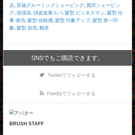
浜
,
至福グルーミングシェービング
,
贅沢シェービン
グ
,
頭浸浴
,
頭皮改善スパ
,
髪型 ビジネスマン
,
髪型 仕
事 成功
,
髪型 信頼感
,
髪型 印象アップ
,
髪型 第一印
象
,
髪型 自信
,
鶴見
SNSでもご購読できます。
Twitter
でフォローする
Feedly
でフォローする
BRUSH STAFF