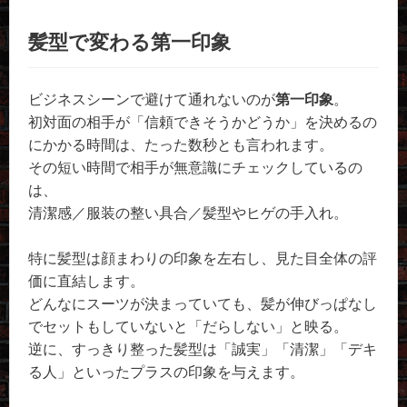
髪型で変わる第一印象
ビジネスシーンで避けて通れないのが
第一印象
。
初対面の相手が「信頼できそうかどうか」を決めるの
にかかる時間は、たった数秒とも言われます。
その短い時間で相手が無意識にチェックしているの
は、
清潔感／服装の整い具合／髪型やヒゲの手入れ。
特に髪型は顔まわりの印象を左右し、見た目全体の評
価に直結します。
どんなにスーツが決まっていても、髪が伸びっぱなし
でセットもしていないと「だらしない」と映る。
逆に、すっきり整った髪型は「誠実」「清潔」「デキ
る人」といったプラスの印象を与えます。