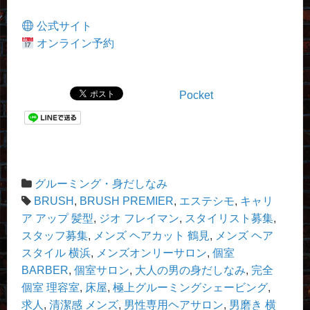
公式サイト
オンライン予約
Pocket
グルーミング・身だしなみ
BRUSH
,
BRUSH PREMIER
,
エステシモ
,
キャリ
ア アップ 髪型
,
ジオ フレイマン
,
スタイリスト募集
,
スタッフ募集
,
メンズ ヘアカット 鶴見
,
メンズ ヘア
スタイル 横浜
,
メンズオンリーサロン
,
個室
BARBER
,
個室サロン
,
大人の男の身だしなみ
,
完全
個室 理容室
,
床屋
,
極上グルーミングシェービング
,
求人
,
清潔感 メンズ
,
男性専用ヘアサロン
,
男磨き 横