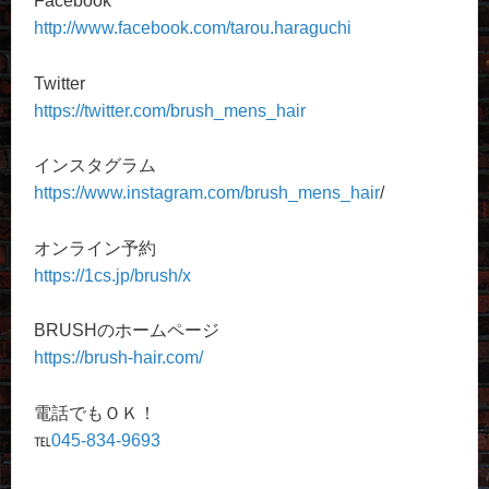
Facebook
http://www.facebook.com/tarou.haraguchi
Twitter
https://twitter.com/brush_mens_hair
インスタグラム
https://www.instagram.com/brush_mens_hair
/
オンライン予約
https://1cs.jp/brush/x
BRUSHのホームページ
https://brush-hair.com/
電話でもＯＫ！
℡
045-834-9693