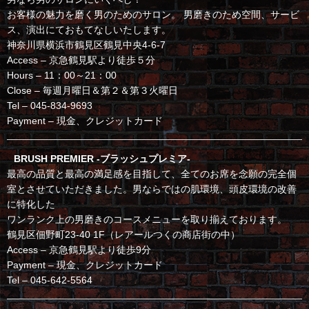
お客様の魅力を磨く男のためのサロン。 男磨きのため空間、サービ
ス、演出にておもてなしいたします。
神奈川県横浜市鶴見区鶴見中央4-6-7
Access – 京急鶴見駅より徒歩５分
Hours – 11：00～21：00
Close – 毎週月曜日＆第２＆第３火曜日
Tel – 045-834-9693
Payment – 現金、クレジットカード
BRUSH PREMIER -ブラッシュプレミア-
最高の品質と最高の満足感を目指して、全てのお席を念願の完全個
室とさせていただきました。男ならではの肌環境、頭皮環境の改善
に特化した
ワンランク上の男磨きのコースメニューを取り揃えております。
鶴見区佃野町23-40 1F（レアールつくの商店街の中）
Access – 京急鶴見駅より徒歩9分
Payment – 現金、クレジットカード
Tel – 045-642-5564