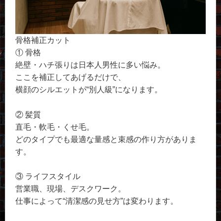
骨格補正カット
① 骨格
絶壁・ハチ張りは日本人男性に多い悩み。
ここを補正してあげるだけで、
横顔のシルエットが“別人級”になります。
② 髪質
直毛・軟毛・くせ毛。
どのタイプでも最適な量感と束感の作り方がありま
す。
③ ライフスタイル
営業職、現場、デスクワーク。
仕事によって“清潔感の見せ方”は変わります。