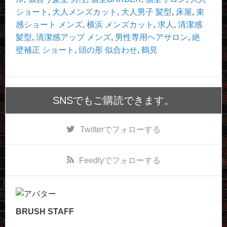
ショート
,
大人メンズカット
,
大人男子 髪型
,
床屋
,
束
感ショート メンズ
,
横浜 メンズカット
,
求人
,
清潔感
髪型
,
清潔感アップ メンズ
,
男性専用ヘアサロン
,
絶
壁補正 ショート
,
頭の形 似合わせ
,
鶴見
SNSでもご購読できます。
Twitter
でフォローする
Feedly
でフォローする
BRUSH STAFF